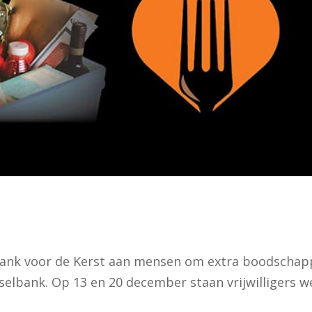
bank voor de Kerst aan mensen om extra boodscha
selbank. Op 13 en 20 december staan vrijwilligers w